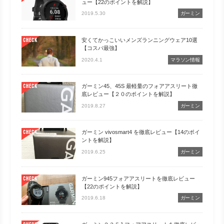
ュー【22のポイントを解説】
2019.5.30
ガーミン
安くてかっこいいメンズランニングウェア10選
CHECK
【コスパ最強】
2020.4.1
マラソン情報
ガーミン45、45S 最軽量のフォアアスリート徹
CHECK
底レビュー【２０のポイントを解説】
2019.8.27
ガーミン
ガーミン vivosmart4 を徹底レビュー【14のポイ
CHECK
ントを解説】
2019.6.25
ガーミン
ガーミン945フォアアスリートを徹底レビュー
CHECK
【22のポイントを解説】
2019.6.18
ガーミン