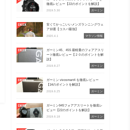
徹底レビュー【22のポイントを解説】
2019.5.30
ガーミン
安くてかっこいいメンズランニングウェ
CHECK
ア10選【コスパ最強】
2020.4.1
マラソン情報
ガーミン45、45S 最軽量のフォアアスリ
CHECK
ート徹底レビュー【２０のポイントを解
説】
2019.8.27
ガーミン
ガーミン vivosmart4 を徹底レビュー
CHECK
【14のポイントを解説】
2019.6.25
ガーミン
ガーミン945フォアアスリートを徹底レ
CHECK
ビュー【22のポイントを解説】
2019.6.18
ガーミン