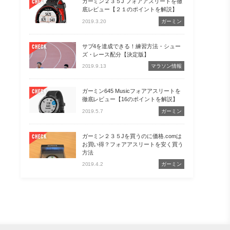
ガーミン２３５J フォアアスリートを徹
CHECK
底レビュー【２１のポイントを解説】
2019.3.20
ガーミン
サブ4を達成できる！練習方法・シュー
CHECK
ズ・レース配分【決定版】
2019.9.13
マラソン情報
ガーミン645 Musicフォアアスリートを
CHECK
徹底レビュー【16のポイントを解説】
2019.5.7
ガーミン
ガーミン２３５Jを買うのに価格.comは
CHECK
お買い得？フォアアスリートを安く買う
方法
2019.4.2
ガーミン