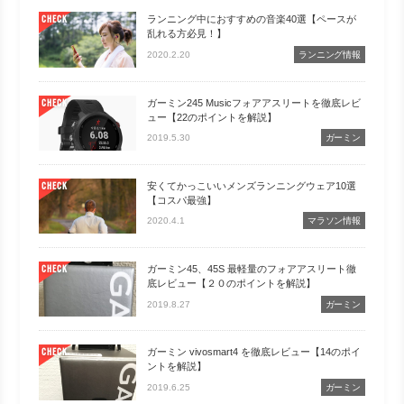
ランニング中におすすめの音楽40選【ペースが
CHECK
乱れる方必見！】
2020.2.20
ランニング情報
ガーミン245 Musicフォアアスリートを徹底レビ
CHECK
ュー【22のポイントを解説】
2019.5.30
ガーミン
安くてかっこいいメンズランニングウェア10選
CHECK
【コスパ最強】
2020.4.1
マラソン情報
ガーミン45、45S 最軽量のフォアアスリート徹
CHECK
底レビュー【２０のポイントを解説】
2019.8.27
ガーミン
ガーミン vivosmart4 を徹底レビュー【14のポイ
CHECK
ントを解説】
2019.6.25
ガーミン