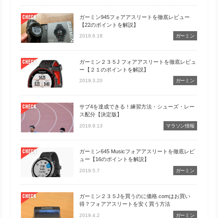
ガーミン945フォアアスリートを徹底レビュー
CHECK
【22のポイントを解説】
2019.6.18
ガーミン
ガーミン２３５J フォアアスリートを徹底レビュ
CHECK
ー【２１のポイントを解説】
2019.3.20
ガーミン
サブ4を達成できる！練習方法・シューズ・レー
CHECK
ス配分【決定版】
2019.9.13
マラソン情報
ガーミン645 Musicフォアアスリートを徹底レビ
CHECK
ュー【16のポイントを解説】
2019.5.7
ガーミン
ガーミン２３５Jを買うのに価格.comはお買い
CHECK
得？フォアアスリートを安く買う方法
2019.4.2
ガーミン